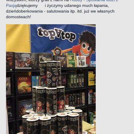
Pasją
dziękujemy
i życzymy udanego much łapania,
dzieńdoberkowania - salutowania itp. itd. już we własnych
domostwach!