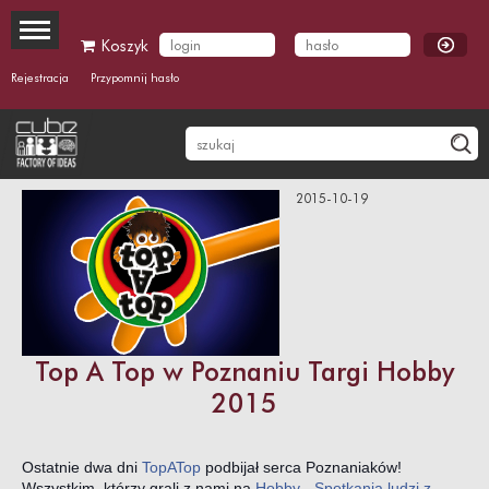
Koszyk
Rejestracja
Przypomnij hasło
2015-10-19
Top A Top w Poznaniu Targi Hobby
2015
Ostatnie dwa dni
TopATop
podbijał serca Poznaniaków!
Wszystkim, którzy grali z nami na
Hobby - Spotkania ludzi z